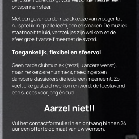
ontspannen sfeer.
Met een gevarieerde muziekkeuze van vroeger tot
nu speel ik in op alle leeftijden en smaken. De muziek
staat nooit te luid, verzoekjes zijn welkom en de
sfeer groeit vanzelf mee met de avond.
Toegankelijk, flexibel en sfeervol
Geen harde clubmuziek (tenzij u anders wenst),
maar herkenbare nummers, meezingers en
dansbare klassiekers die iedereen meeneemt. Zo
voelt elke gast zich welkom en wordt de feestavond
een succes voor jong én oud.
Aarzel niet!!
Vul het contactformulier in en ontvang binnen 24
uur een offerte op maat van uw wensen.