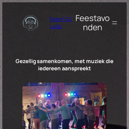
Spring
naar
Feestavo
Feest-DJ
de
nden
Ludo
inhoud
Gezellig samenkomen, met muziek die
iedereen aanspreekt