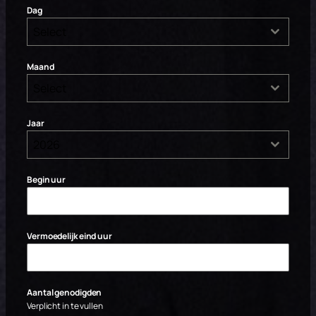
Dag
Select
Maand
Select
Jaar
2026
Begin uur
Vermoedelijk eind uur
Aantal genodigden
Verplicht in te vullen