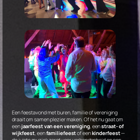
Een feestavond met buren, familie of vereniging
draait om samen plezier maken. Of het nu gaat om
een
jaarfeest van een vereniging
, een
straat- of
wijkfeest
, een
familiefeest
of een
kinderfeest
—
de juiste muziek zorgt voor verbondenheid en een