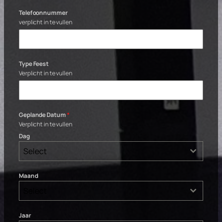
Telefoonnummer
verplicht in te vullen
Type Feest
Verplicht in te vullen
Geplande Datum
*
Verplicht in te vullen
Dag
Select
Maand
Select
Jaar