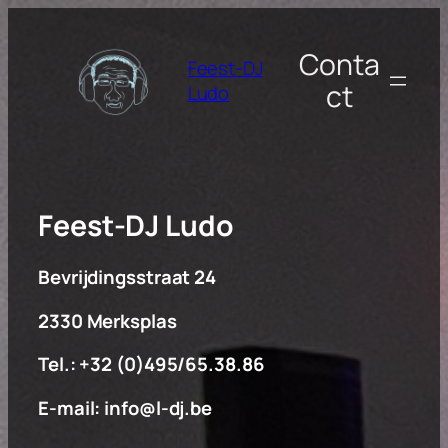
Spring
naar
Conta
Feest-DJ
de
ct
Ludo
inhoud
Feest-DJ Ludo
Bevrijdingsstraat 24
2330 Merksplas
Tel.: +32 (0)495/65.38.86
E-mail: info@l-dj.be